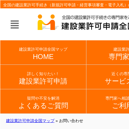
全国の建設業許可手続き（新規許可申請・経営事項審査・電子入札）
建設業許可申請全国マップ
建設業
HOME
専門
詳しく知りたい！
近くの専
建設業許可申請
サービ
疑問や不安を解消
専門家へ相
よくあるご質問
ご利
建設業許可申請全国マップ
» お問い合わせ