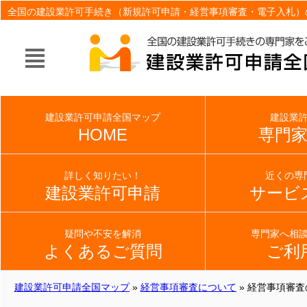
全国の建設業許可手続き（新規許可申請・経営事項審査・電子入札）
建設業許可申請全国マップ
建設業
HOME
専門
詳しく知りたい！
近くの専
建設業許可申請
サービ
疑問や不安を解消
専門家へ相
よくあるご質問
ご利
建設業許可申請全国マップ
»
経営事項審査について
» 経営事項審