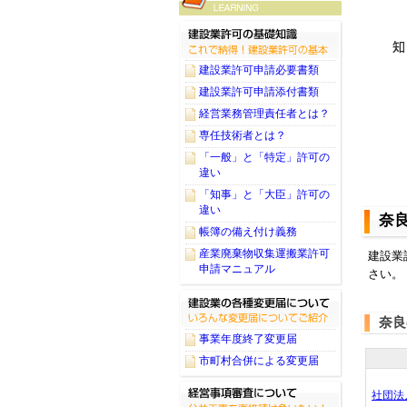
建設業許可申請必要書類
建設業許可申請添付書類
経営業務管理責任者とは？
専任技術者とは？
「一般」と「特定」許可の
違い
「知事」と「大臣」許可の
違い
奈
帳簿の備え付け義務
産業廃棄物収集運搬業許可
建設業
申請マニュアル
さい。
奈良
事業年度終了変更届
市町村合併による変更届
社団法