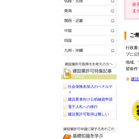
奈
ま
ご
行政書
プに公
地域、
望条件
建設
社会保険未加入のペナルテ
ィ
建設業者向け公的融資申請
電子入札への移行
建設業許可取得は難しい