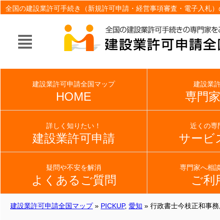
全国の建設業許可手続き（新規許可申請・経営事項審査・電子入札）
建設業許可申請全国マップ
建設業
HOME
専門
詳しく知りたい！
近くの専
建設業許可申請
サービ
疑問や不安を解消
専門家へ相
よくあるご質問
ご利
建設業許可申請全国マップ
»
PICKUP
,
愛知
» 行政書士今枝正和事務