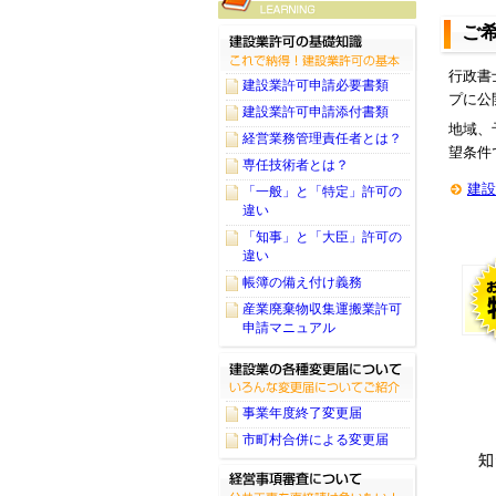
ご
行政書
建設業許可申請必要書類
プに公
建設業許可申請添付書類
地域、
経営業務管理責任者とは？
望条件
専任技術者とは？
建設
「一般」と「特定」許可の
違い
「知事」と「大臣」許可の
違い
帳簿の備え付け義務
産業廃棄物収集運搬業許可
申請マニュアル
事業年度終了変更届
市町村合併による変更届