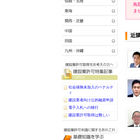
鳥
ま
近
社会保険未加入のペナルテ
ィ
建設業者向け公的融資申請
電子入札への移行
建設業許可取得は難しい